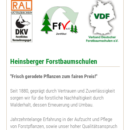
Gelbkiefer
Winterlinde
Steinweichsel
Kiefer
Sommerlinde
Schlehe
Weymouthskiefer
Feldulme
Wildbirne
Douglasie
Bergulme
Faulbaum
Heinsberger Forstbaumschulen
Mammutbaum
Nutzholzpappel
Johannibeere
"Frisch gerodete Pflanzen zum fairen Preis!"
Seit 1880, geprägt durch Vertrauen und Zuverlässigkeit
Eibe
Aspe, Zitterpappel
Hundsrose
sorgen wir für die forstliche Nachhaltigkeit durch
Walderhalt, dessen Erneuerung und Umbau.
Lebensbaum
Edelkastanie
Büschelrose
Jahrzehntelange Erfahrung in der Aufzucht und Pflege
Riesenlebensbaum
Weinrose
von Forstpflanzen, sowie unser hoher Qualitätsanspruch