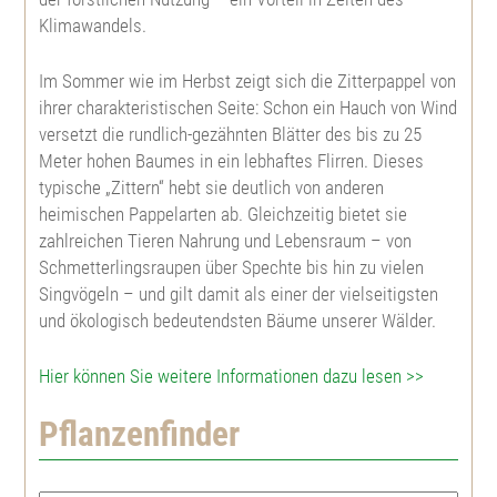
Klimawandels.
Scheinzypresse
Rotbuche
Hybrid Lärche
Japanische Quitte
Lebensbaum
Abies lasiocarpa arizonica
Im Sommer wie im Herbst zeigt sich die Zitterpappel von
ihrer charakteristischen Seite: Schon ein Hauch von Wind
Europäische Lärche
Esche
Douglasie
Weißer Hartriegel
Abies nobilis
versetzt die rundlich-gezähnten Blätter des bis zu 25
Meter hohen Baumes in ein lebhaftes Flirren. Dieses
typische „Zittern“ hebt sie deutlich von anderen
Japanische Lärche
Schwarznuß
Mammutbaum
Kornelkirsche
Nordmannstanne
heimischen Pappelarten ab. Gleichzeitig bietet sie
zahlreichen Tieren Nahrung und Lebensraum – von
Hybrid Lärche
Walnuß
Küstenmammutbaum
Roter Hartriegel
Fichte
Schmetterlingsraupen über Spechte bis hin zu vielen
Singvögeln – und gilt damit als einer der vielseitigsten
Fichte
Wildkirsche, Vogelkirsche
Gingko biloba
Haselnuß
Blaufichte
und ökologisch bedeutendsten Bäume unserer Wälder.
Hier können Sie weitere Informationen dazu lesen >>
Weißfichte
Späte Traubenkirsche
Ilex aquifolium
Weißdorn
Pinus strobus
Pflanzenfinder
Serbische Fichte
Frühe Traubenkirsche
Tulpenbaum
Ölweide
Schwarzkiefer