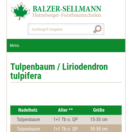
Menu
Start / Aktuelles
Tulpenbaum / Liriodendron
Unternehmen
tulpifera
Pflanzen
Bildergalerie
Weihnachtsbäume
Qualitätsgrundlagen
Gedicht "Aus dem Walde"
Dienstleistungen
Jungpflanzen
Nadelgehölze
Nadelholz
Alter **
Größe
GaLa-Bau
Kulturflächenvorbereitung
Tulpenbaum
1+1 Tb o. QP
15-30 cm
Fertigware
Downloads
Amerikanische Silbertanne
Laubgehölze
Tulpenbaum
1+1 Tb o. QP
30-50 cm
Aufforstungen u. Pflanzarbeiten
Kontakt