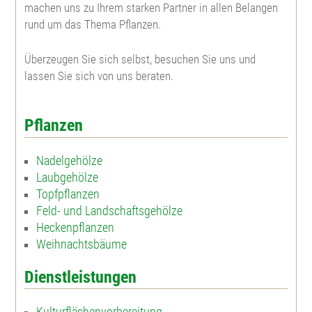
machen uns zu Ihrem starken Partner in allen Belangen
rund um das Thema Pflanzen.
Westamerik. Tsuga
Blaue Hechtrose
Überzeugen Sie sich selbst, besuchen Sie uns und
Apfelrose
lassen Sie sich von uns beraten.
Bibernellrose
Pflanzen
Böschungsrose
Nadelgehölze
Laubgehölze
Ohrweide
Topfpflanzen
Feld- und Landschaftsgehölze
Heckenpflanzen
Salweide
Weihnachtsbäume
Aschweide
Dienstleistungen