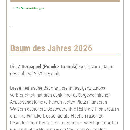
** Zur Zeichenerklärung >>
Große Küstentanne
Spitzahorn
Topfpflanzen
Gatterbau
-
Koreatanne
Bergahorn
Weißtanne
Feld- u. Landschaftsgehölze
Kulturpflege
Nordmannstanne
Roterle, Schwarzerle
Große Küstentanne
Feldahorn
Heckenpflanzen
Baum des Jahres 2026
Forstschutz
Niccotanne
Weißerle, Grauerle
Pazífische Edeltanne
Feuerahorn
Berberitze, Sauerdorn
Herkunftsgebietseinteilungen
Die
Zitterpappel (Populus tremula)
wurde zum „Baum
des Jahres“ 2026 gewählt.
Pazífische Edeltanne
Bronzebirke, Lindenblättrige Birke
Nordmannstanne
Roßkastanie
Hainbuche
Weihnachtsbaumjungpflanzen
Diese heimische Baumart, die in fast ganz Europa
verbreitet ist, hat sich dank ihrer außergewöhnlichen
Weißtanne
Sandbirke, Hänge-Birke
Himalaya Zeder
Kanadische Felsenbirne
Rotbuche
Abies bormmuelleriana
Pflanzenbedarfstabelle
Anpassungsfähigkeit einen festen Platz in unseren
Wäldern gesichert. Besonders ihre Rolle als Pionierbaum
Veitchtanne
Moorbirke
Europäische Lärche
Roter Sauerdorn
Blutbuche
Abies fraseri
und ihre Fähigkeit, geschädigte Flächen rasch zu
besiedeln, machen sie zu einer immer wichtigeren Art in
Zeder
Hainbuche, Weißbuche
Japanische Lärche
Edelkastanie
Frostharter Liguster
Abies koreana
der forstlichen Nutzung – ein Vorteil in Zeiten des