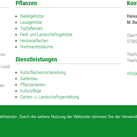
Pflanzen
Kon
Apfelrose
Nadelgehölze
Heins
Bibernellrose
Laubgehölze
M. Ba
Topfpflanzen
Böschungsrose
t
Feld- und Landschaftsgehölze
Oberh
Ohrweide
Heckenpflanzen
57399
Weihnachtsbäume
Salweide
von
Telef
Dienstleistungen
Telef
Aschweide
n rund
Kulturflächenvorbereitung
Purpurweide
info(
Gatterbau
Korbweide
Pflanzarbeiten
sen
Kulturpflege
Holunder
Garten- u. Landschaftsgestaltung
Traubenholunder
Sorbus domestica
ährleisten. Durch die weitere Nutzung der Webseite stimmen Sie der Verwen
Sorbus intermedia