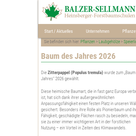
Start / Aktuelles
Unternehmen
Pflanze
Sie befinden sich hier:
Pflanzen
>
Laubgehölze
>
Speierl
Bildergalerie
Qualität
Gedicht "Aus dem Walde"
Nadelge
Baum des Jahres 2026
Laubgeh
Die
Zitterpappel (Populus tremula)
wurde zum „Baum
Topfpfl
Jahres“ 2026 gewählt.
Feld- u.
Diese heimische Baumart, die in fast ganz Europa verbr
ist, hat sich dank ihrer außergewöhnlichen
Heckenp
Anpassungsfähigkeit einen festen Platz in unseren Wä
Herkunft
gesichert. Besonders ihre Rolle als Pionierbaum und ih
Fähigkeit, geschädigte Flächen rasch zu besiedeln, m
Weihnac
sie zu einer immer wichtigeren Art in der forstlichen
Nutzung – ein Vorteil in Zeiten des Klimawandels.
Pflanzen