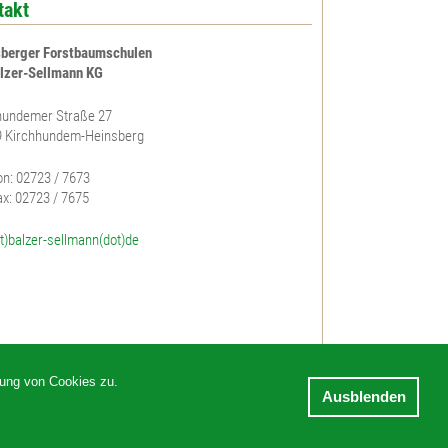
takt
berger Forstbaumschulen
lzer-Sellmann KG
undemer Straße 27
 Kirchhundem-Heinsberg
on: 02723 / 7673
ax: 02723 / 7675
at)balzer-sellmann(dot)de
dung von Cookies zu.
Ausblenden
Sitemap
Impressum
Datenschutz
AGB