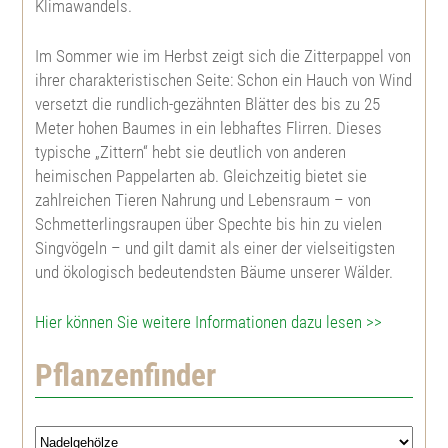
Klimawandels.
Scheinzypresse
Rotbuche
Hybrid Lärche
Japanische Quitte
Lebensbaum
Abies lasiocarpa arizonica
Im Sommer wie im Herbst zeigt sich die Zitterpappel von
ihrer charakteristischen Seite: Schon ein Hauch von Wind
versetzt die rundlich-gezähnten Blätter des bis zu 25
Europäische Lärche
Esche
Douglasie
Weißer Hartriegel
Abies nobilis
Meter hohen Baumes in ein lebhaftes Flirren. Dieses
typische „Zittern“ hebt sie deutlich von anderen
Japanische Lärche
Schwarznuß
Mammutbaum
Kornelkirsche
Nordmannstanne
heimischen Pappelarten ab. Gleichzeitig bietet sie
zahlreichen Tieren Nahrung und Lebensraum – von
Schmetterlingsraupen über Spechte bis hin zu vielen
Hybrid Lärche
Walnuß
Küstenmammutbaum
Roter Hartriegel
Fichte
Singvögeln – und gilt damit als einer der vielseitigsten
und ökologisch bedeutendsten Bäume unserer Wälder.
Fichte
Wildkirsche, Vogelkirsche
Gingko biloba
Haselnuß
Blaufichte
Hier können Sie weitere Informationen dazu lesen >>
Weißfichte
Späte Traubenkirsche
Ilex aquifolium
Weißdorn
Pinus strobus
Pflanzenfinder
Serbische Fichte
Frühe Traubenkirsche
Tulpenbaum
Ölweide
Schwarzkiefer