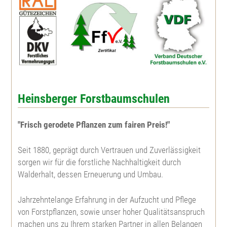
Gelbkiefer
Winterlinde
Steinweichsel
Kiefer
Sommerlinde
Schlehe
Weymouthskiefer
Feldulme
Wildbirne
Heinsberger Forstbaumschulen
Douglasie
Bergulme
Faulbaum
"Frisch gerodete Pflanzen zum fairen Preis!"
Mammutbaum
Nutzholzpappel
Johannibeere
Seit 1880, geprägt durch Vertrauen und Zuverlässigkeit
Eibe
Aspe, Zitterpappel
Hundsrose
sorgen wir für die forstliche Nachhaltigkeit durch
Walderhalt, dessen Erneuerung und Umbau.
Lebensbaum
Edelkastanie
Büschelrose
Jahrzehntelange Erfahrung in der Aufzucht und Pflege
von Forstpflanzen, sowie unser hoher Qualitätsanspruch
Riesenlebensbaum
Weinrose
machen uns zu Ihrem starken Partner in allen Belangen