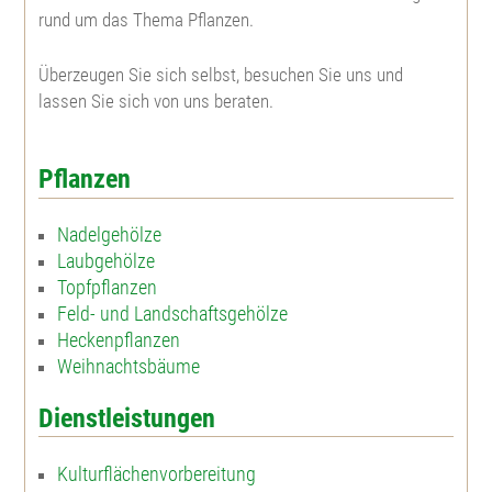
rund um das Thema Pflanzen.
Westamerik. Tsuga
Blaue Hechtrose
Überzeugen Sie sich selbst, besuchen Sie uns und
lassen Sie sich von uns beraten.
Apfelrose
Pflanzen
Bibernellrose
Nadelgehölze
Böschungsrose
Laubgehölze
Topfpflanzen
Ohrweide
Feld- und Landschaftsgehölze
Heckenpflanzen
Weihnachtsbäume
Salweide
Dienstleistungen
Aschweide
Kulturflächenvorbereitung