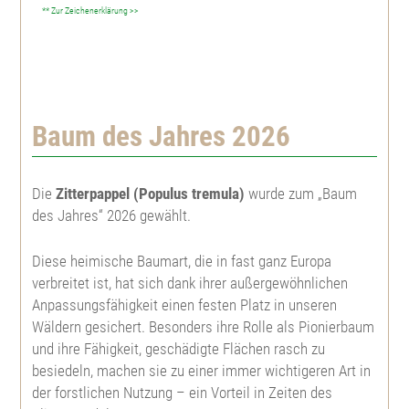
** Zur Zeichenerklärung >>
Große Küstentanne
Spitzahorn
Topfpflanzen
Gatterbau
Koreatanne
Bergahorn
Weißtanne
Feld- u. Landschaftsgehölze
Kulturpflege
Baum des Jahres 2026
Nordmannstanne
Roterle, Schwarzerle
Große Küstentanne
Feldahorn
Heckenpflanzen
Forstschutz
Die
Zitterpappel (Populus tremula)
wurde zum „Baum
Niccotanne
Weißerle, Grauerle
Pazífische Edeltanne
Feuerahorn
Berberitze, Sauerdorn
Herkunftsgebietseinteilungen
des Jahres“ 2026 gewählt.
Pazífische Edeltanne
Bronzebirke, Lindenblättrige Birke
Nordmannstanne
Roßkastanie
Hainbuche
Weihnachtsbaumjungpflanzen
Diese heimische Baumart, die in fast ganz Europa
verbreitet ist, hat sich dank ihrer außergewöhnlichen
Weißtanne
Sandbirke, Hänge-Birke
Himalaya Zeder
Kanadische Felsenbirne
Rotbuche
Abies bormmuelleriana
Pflanzenbedarfstabelle
Anpassungsfähigkeit einen festen Platz in unseren
Wäldern gesichert. Besonders ihre Rolle als Pionierbaum
und ihre Fähigkeit, geschädigte Flächen rasch zu
Veitchtanne
Moorbirke
Europäische Lärche
Roter Sauerdorn
Blutbuche
Abies fraseri
besiedeln, machen sie zu einer immer wichtigeren Art in
der forstlichen Nutzung – ein Vorteil in Zeiten des
Zeder
Hainbuche, Weißbuche
Japanische Lärche
Edelkastanie
Frostharter Liguster
Abies koreana