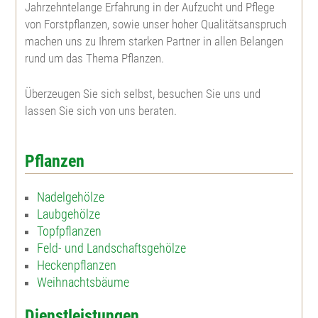
Jahrzehntelange Erfahrung in der Aufzucht und Pflege
von Forstpflanzen, sowie unser hoher Qualitätsanspruch
Westamerik. Tsuga
Blaue Hechtrose
machen uns zu Ihrem starken Partner in allen Belangen
rund um das Thema Pflanzen.
Apfelrose
Überzeugen Sie sich selbst, besuchen Sie uns und
lassen Sie sich von uns beraten.
Bibernellrose
Böschungsrose
Pflanzen
Ohrweide
Nadelgehölze
Laubgehölze
Topfpflanzen
Salweide
Feld- und Landschaftsgehölze
Heckenpflanzen
Aschweide
Weihnachtsbäume
Dienstleistungen