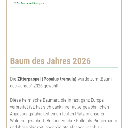
** Zur Zeichenerklärung >>
Große Küstentanne
Spitzahorn
Topfpflanzen
Gatterbau
Koreatanne
Bergahorn
Weißtanne
Feld- u. Landschaftsgehölze
Kulturpflege
Nordmannstanne
Roterle, Schwarzerle
Große Küstentanne
Feldahorn
Heckenpflanzen
Forstschutz
Baum des Jahres 2026
Niccotanne
Weißerle, Grauerle
Pazífische Edeltanne
Feuerahorn
Berberitze, Sauerdorn
Herkunftsgebietseinteilungen
Pazífische Edeltanne
Bronzebirke, Lindenblättrige Birke
Nordmannstanne
Roßkastanie
Hainbuche
Weihnachtsbaumjungpflanzen
Die
Zitterpappel (Populus tremula)
wurde zum „Baum
des Jahres“ 2026 gewählt.
Weißtanne
Sandbirke, Hänge-Birke
Himalaya Zeder
Kanadische Felsenbirne
Rotbuche
Abies bormmuelleriana
Pflanzenbedarfstabelle
Diese heimische Baumart, die in fast ganz Europa
verbreitet ist, hat sich dank ihrer außergewöhnlichen
Veitchtanne
Moorbirke
Europäische Lärche
Roter Sauerdorn
Blutbuche
Abies fraseri
Anpassungsfähigkeit einen festen Platz in unseren
Wäldern gesichert. Besonders ihre Rolle als Pionierbaum
Zeder
Hainbuche, Weißbuche
Japanische Lärche
Edelkastanie
Frostharter Liguster
Abies koreana
und ihre Fähigkeit, geschädigte Flächen rasch zu