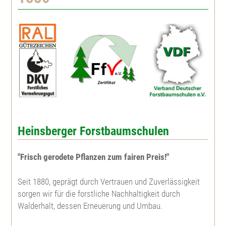
Gelbkiefer
Winterlinde
Steinweichsel
Kiefer
Sommerlinde
Schlehe
Weymouthskiefer
Feldulme
Wildbirne
Douglasie
Bergulme
Faulbaum
Heinsberger Forstbaumschulen
Mammutbaum
Nutzholzpappel
Johannibeere
"Frisch gerodete Pflanzen zum fairen Preis!"
Eibe
Aspe, Zitterpappel
Hundsrose
Seit 1880, geprägt durch Vertrauen und Zuverlässigkeit
Lebensbaum
Edelkastanie
Büschelrose
sorgen wir für die forstliche Nachhaltigkeit durch
Walderhalt, dessen Erneuerung und Umbau.
Riesenlebensbaum
Weinrose