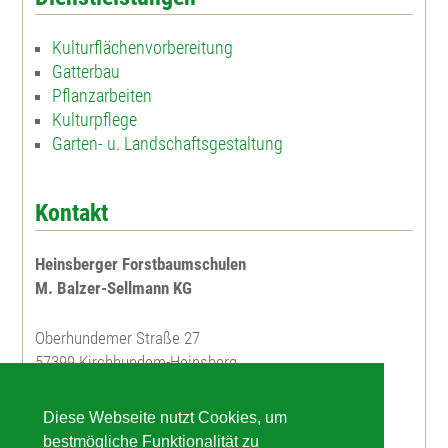
Purpurweide
Kulturflächenvorbereitung
Korbweide
Gatterbau
Pflanzarbeiten
Holunder
Kulturpflege
Garten- u. Landschaftsgestaltung
Traubenholunder
Kontakt
Sorbus domestica
Heinsberger Forstbaumschulen
M. Balzer-Sellmann KG
Sorbus intermedia
Oberhundemer Straße 27
Sorbus torminalis
57399 Kirchhundem-Heinsberg
Gem. Schneebeere
Telefon: 02723 / 7673
Diese Webseite nutzt Cookies, um
Telefax: 02723 / 7675
bestmögliche Funktionalität zu