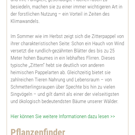
besiedeln, machen sie zu einer immer wichtigeren Art in
der forstlichen Nutzung – ein Vorteil in Zeiten des
Scheinzypresse
Rotbuche
Hybrid Lärche
Japanische Quitte
Lebensbaum
Abies lasiocarpa arizonica
Klimawandels.
Europäische Lärche
Esche
Douglasie
Weißer Hartriegel
Abies nobilis
Im Sommer wie im Herbst zeigt sich die Zitterpappel von
ihrer charakteristischen Seite: Schon ein Hauch von Wind
versetzt die rundlich-gezähnten Blätter des bis zu 25
Japanische Lärche
Schwarznuß
Mammutbaum
Kornelkirsche
Nordmannstanne
Meter hohen Baumes in ein lebhaftes Flirren. Dieses
typische „Zittern“ hebt sie deutlich von anderen
Hybrid Lärche
Walnuß
Küstenmammutbaum
Roter Hartriegel
Fichte
heimischen Pappelarten ab. Gleichzeitig bietet sie
zahlreichen Tieren Nahrung und Lebensraum – von
Fichte
Wildkirsche, Vogelkirsche
Gingko biloba
Haselnuß
Blaufichte
Schmetterlingsraupen über Spechte bis hin zu vielen
Singvögeln – und gilt damit als einer der vielseitigsten
und ökologisch bedeutendsten Bäume unserer Wälder.
Weißfichte
Späte Traubenkirsche
Ilex aquifolium
Weißdorn
Pinus strobus
Hier können Sie weitere Informationen dazu lesen >>
Serbische Fichte
Frühe Traubenkirsche
Tulpenbaum
Ölweide
Schwarzkiefer
Pflanzenfinder