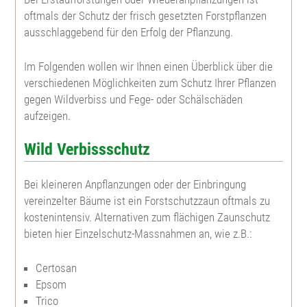
oftmals der Schutz der frisch gesetzten Forstpflanzen
Große Küstentanne
Spitzahorn
Topfpflanzen
ausschlaggebend für den Erfolg der Pflanzung.
Gatterbau
Koreatanne
Bergahorn
Weißtanne
Im Folgenden wollen wir Ihnen einen Überblick über die
Feld- u. Landschaftsgehölze
Kulturpflege
verschiedenen Möglichkeiten zum Schutz Ihrer Pflanzen
gegen Wildverbiss und Fege- oder Schälschäden
Nordmannstanne
Roterle, Schwarzerle
Große Küstentanne
Feldahorn
Heckenpflanzen
aufzeigen.
Forstschutz
Niccotanne
Weißerle, Grauerle
Pazífische Edeltanne
Feuerahorn
Berberitze, Sauerdorn
Herkunftsgebietseinteilungen
Wild Verbissschutz
Bei kleineren Anpflanzungen oder der Einbringung
Pazífische Edeltanne
Bronzebirke, Lindenblättrige Birke
Nordmannstanne
Roßkastanie
Hainbuche
Weihnachtsbaumjungpflanzen
vereinzelter Bäume ist ein Forstschutzzaun oftmals zu
kostenintensiv. Alternativen zum flächigen Zaunschutz
Weißtanne
Sandbirke, Hänge-Birke
Himalaya Zeder
Kanadische Felsenbirne
Rotbuche
Abies bormmuelleriana
Pflanzenbedarfstabelle
bieten hier Einzelschutz-Massnahmen an, wie z.B.:
Veitchtanne
Moorbirke
Europäische Lärche
Roter Sauerdorn
Blutbuche
Abies fraseri
Certosan
Epsom
Trico
Zeder
Hainbuche, Weißbuche
Japanische Lärche
Edelkastanie
Frostharter Liguster
Abies koreana