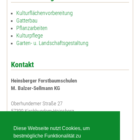
Kulturflächenvorbereitung
Gatterbau
Pflanzarbeiten
Kulturpflege
Garten- u. Landschaftsgestaltung
Kontakt
Heinsberger Forstbaumschulen
M. Balzer-Sellmann KG
Oberhundemer Straße 27
57399 Kirchhundem-Heinsberg
Telefon: 02723 / 7673
Diese Webseite nutzt Cookies, um
Telefax: 02723 / 7675
bestmögliche Funktionalität zu