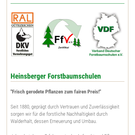
Purpurweide
Korbweide
Holunder
Traubenholunder
Sorbus domestica
Heinsberger Forstbaumschulen
Sorbus intermedia
"Frisch gerodete Pflanzen zum fairen Preis!"
Sorbus torminalis
Seit 1880, geprägt durch Vertrauen und Zuverlässigkeit
sorgen wir für die forstliche Nachhaltigkeit durch
Walderhalt, dessen Erneuerung und Umbau.
Gem. Schneebeere