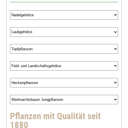
Westamerik. Tsuga
Blaue Hechtrose
Apfelrose
Bibernellrose
Böschungsrose
Ohrweide
Salweide
Aschweide
Pflanzen mit Qualität seit
1880