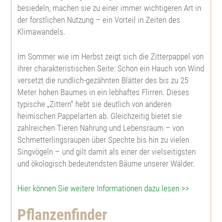
besiedeln, machen sie zu einer immer wichtigeren Art in
Gelbkiefer
Winterlinde
Steinweichsel
der forstlichen Nutzung – ein Vorteil in Zeiten des
Klimawandels.
Kiefer
Sommerlinde
Schlehe
Im Sommer wie im Herbst zeigt sich die Zitterpappel von
ihrer charakteristischen Seite: Schon ein Hauch von Wind
Weymouthskiefer
Feldulme
Wildbirne
versetzt die rundlich-gezähnten Blätter des bis zu 25
Meter hohen Baumes in ein lebhaftes Flirren. Dieses
Douglasie
Bergulme
Faulbaum
typische „Zittern“ hebt sie deutlich von anderen
heimischen Pappelarten ab. Gleichzeitig bietet sie
zahlreichen Tieren Nahrung und Lebensraum – von
Mammutbaum
Nutzholzpappel
Johannibeere
Schmetterlingsraupen über Spechte bis hin zu vielen
Singvögeln – und gilt damit als einer der vielseitigsten
Eibe
Aspe, Zitterpappel
Hundsrose
und ökologisch bedeutendsten Bäume unserer Wälder.
Lebensbaum
Edelkastanie
Büschelrose
Hier können Sie weitere Informationen dazu lesen >>
Pflanzenfinder
Riesenlebensbaum
Weinrose