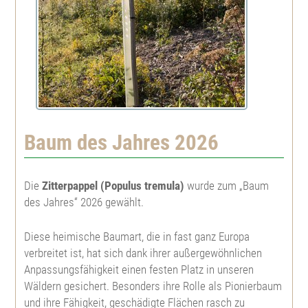
Blaufichte
Stieleiche
Abies koreana
Pfaffenhüttchen
Sitkafichte
Roteiche
Cedrus atlantica
Fächerblattbaum
Murrayskiefer
Traubeneiche
Cedrus libani
Sanddorn
Kriechkiefer
Robinie
Stechpalme
Baum des Jahres 2026
Krummholzkiefer
Eberesche
Tulpenbaum
Die
Zitterpappel (Populus tremula)
wurde zum „Baum
des Jahres“ 2026 gewählt.
Zwergkiefer
Mehlbeere
Heckenkirsche
Diese heimische Baumart, die in fast ganz Europa
Schwarzkiefer
Elsbeere
Mahonie
verbreitet ist, hat sich dank ihrer außergewöhnlichen
Anpassungsfähigkeit einen festen Platz in unseren
Wäldern gesichert. Besonders ihre Rolle als Pionierbaum
Kalabrische Kiefer
Speierling
Wildapfel
und ihre Fähigkeit, geschädigte Flächen rasch zu