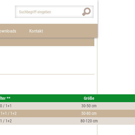
ownloads
Kontakt
lter **
Größe
0 / 1+1
30-50 cm
 1+1 / 1+2
50-80 cm
1 / 1+2
80-120 cm