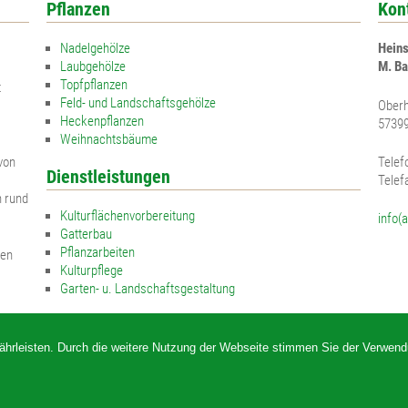
Pflanzen
Kon
Apfelrose
Nadelgehölze
Heins
Bibernellrose
Laubgehölze
M. Ba
Topfpflanzen
Böschungsrose
t
Feld- und Landschaftsgehölze
Oberh
Ohrweide
Heckenpflanzen
57399
Weihnachtsbäume
Salweide
von
Telef
Dienstleistungen
Telef
Aschweide
n rund
Kulturflächenvorbereitung
Purpurweide
info(
Gatterbau
Korbweide
Pflanzarbeiten
sen
Kulturpflege
Holunder
Garten- u. Landschaftsgestaltung
Traubenholunder
Sorbus domestica
ährleisten. Durch die weitere Nutzung der Webseite stimmen Sie der Verwen
Sorbus intermedia