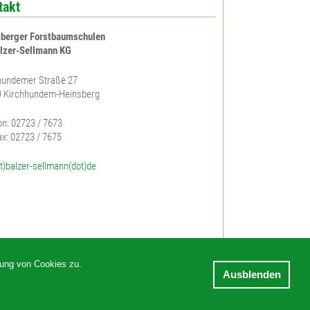
takt
berger Forstbaumschulen
lzer-Sellmann KG
undemer Straße 27
 Kirchhundem-Heinsberg
on: 02723 / 7673
ax: 02723 / 7675
at)balzer-sellmann(dot)de
dung von Cookies zu.
Ausblenden
Sitemap
Impressum
Datenschutz
AGB