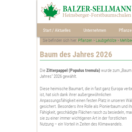
Start / Aktuelles
Unternehmen
Pflanze
Sie befinden sich hier:
Pflanzen
>
Laubgehölze
>
Mehlbe
Bildergalerie
Qualität
Gedicht "Aus dem Walde"
Nadelge
Baum des Jahres 2026
Laubgeh
Die
Zitterpappel (Populus tremula)
wurde zum „Baum
Topfpfl
Jahres“ 2026 gewählt.
Feld- u.
Diese heimische Baumart, die in fast ganz Europa verbr
ist, hat sich dank ihrer außergewöhnlichen
Heckenp
Anpassungsfähigkeit einen festen Platz in unseren Wä
Herkunft
gesichert. Besonders ihre Rolle als Pionierbaum und ih
Fähigkeit, geschädigte Flächen rasch zu besiedeln, m
Weihnac
sie zu einer immer wichtigeren Art in der forstlichen
Nutzung – ein Vorteil in Zeiten des Klimawandels.
Pflanzen