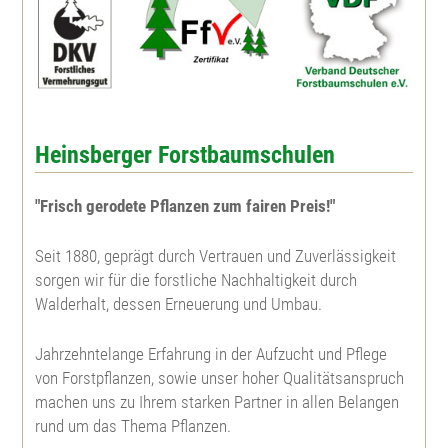
Gelbkiefer
Winterlinde
Steinweichsel
Kiefer
Sommerlinde
Schlehe
Weymouthskiefer
Feldulme
Wildbirne
Heinsberger Forstbaumschulen
Douglasie
Bergulme
Faulbaum
"Frisch gerodete Pflanzen zum fairen Preis!"
Seit 1880, geprägt durch Vertrauen und Zuverlässigkeit
Mammutbaum
Nutzholzpappel
Johannibeere
sorgen wir für die forstliche Nachhaltigkeit durch
Walderhalt, dessen Erneuerung und Umbau.
Eibe
Aspe, Zitterpappel
Hundsrose
Jahrzehntelange Erfahrung in der Aufzucht und Pflege
Lebensbaum
Edelkastanie
Büschelrose
von Forstpflanzen, sowie unser hoher Qualitätsanspruch
machen uns zu Ihrem starken Partner in allen Belangen
rund um das Thema Pflanzen.
Riesenlebensbaum
Weinrose