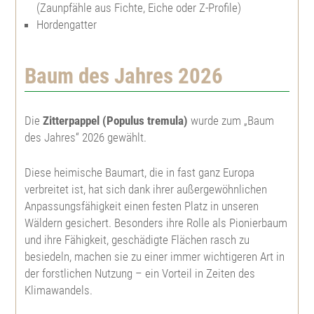
(Zaunpfähle aus Fichte, Eiche oder Z-Profile)
Hordengatter
Große Küstentanne
Spitzahorn
Topfpflanzen
Gatterbau
Koreatanne
Bergahorn
Weißtanne
Feld- u. Landschaftsgehölze
Baum des Jahres 2026
Kulturpflege
Nordmannstanne
Roterle, Schwarzerle
Große Küstentanne
Feldahorn
Heckenpflanzen
Forstschutz
Die
Zitterpappel (Populus tremula)
wurde zum „Baum
des Jahres“ 2026 gewählt.
Niccotanne
Weißerle, Grauerle
Pazífische Edeltanne
Feuerahorn
Berberitze, Sauerdorn
Herkunftsgebietseinteilungen
Diese heimische Baumart, die in fast ganz Europa
verbreitet ist, hat sich dank ihrer außergewöhnlichen
Pazífische Edeltanne
Bronzebirke, Lindenblättrige Birke
Nordmannstanne
Roßkastanie
Hainbuche
Weihnachtsbaumjungpflanzen
Anpassungsfähigkeit einen festen Platz in unseren
Wäldern gesichert. Besonders ihre Rolle als Pionierbaum
Weißtanne
Sandbirke, Hänge-Birke
Himalaya Zeder
Kanadische Felsenbirne
Rotbuche
Abies bormmuelleriana
Pflanzenbedarfstabelle
und ihre Fähigkeit, geschädigte Flächen rasch zu
besiedeln, machen sie zu einer immer wichtigeren Art in
Veitchtanne
Moorbirke
Europäische Lärche
Roter Sauerdorn
Blutbuche
Abies fraseri
der forstlichen Nutzung – ein Vorteil in Zeiten des
Klimawandels.
Zeder
Hainbuche, Weißbuche
Japanische Lärche
Edelkastanie
Frostharter Liguster
Abies koreana