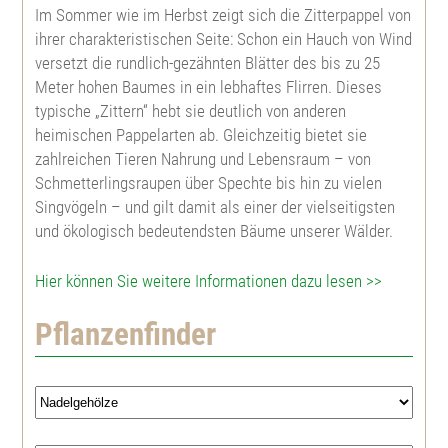
Im Sommer wie im Herbst zeigt sich die Zitterpappel von
ihrer charakteristischen Seite: Schon ein Hauch von Wind
Scheinzypresse
Rotbuche
Hybrid Lärche
Japanische Quitte
Lebensbaum
Abies lasiocarpa arizonica
versetzt die rundlich-gezähnten Blätter des bis zu 25
Meter hohen Baumes in ein lebhaftes Flirren. Dieses
typische „Zittern“ hebt sie deutlich von anderen
Europäische Lärche
Esche
Douglasie
Weißer Hartriegel
Abies nobilis
heimischen Pappelarten ab. Gleichzeitig bietet sie
zahlreichen Tieren Nahrung und Lebensraum – von
Japanische Lärche
Schwarznuß
Mammutbaum
Kornelkirsche
Nordmannstanne
Schmetterlingsraupen über Spechte bis hin zu vielen
Singvögeln – und gilt damit als einer der vielseitigsten
Hybrid Lärche
Walnuß
Küstenmammutbaum
Roter Hartriegel
Fichte
und ökologisch bedeutendsten Bäume unserer Wälder.
Hier können Sie weitere Informationen dazu lesen >>
Fichte
Wildkirsche, Vogelkirsche
Gingko biloba
Haselnuß
Blaufichte
Pflanzenfinder
Weißfichte
Späte Traubenkirsche
Ilex aquifolium
Weißdorn
Pinus strobus
Serbische Fichte
Frühe Traubenkirsche
Tulpenbaum
Ölweide
Schwarzkiefer