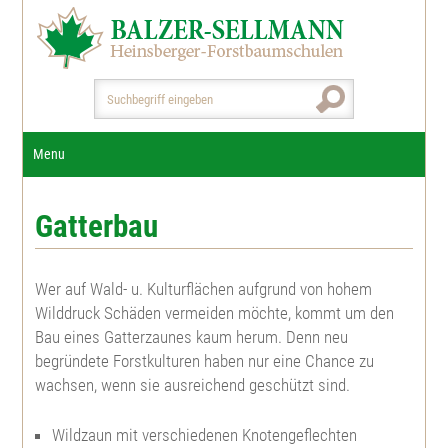
Menu
Start / Aktuelles
Gatterbau
Unternehmen
Pflanzen
Bildergalerie
Wer auf Wald- u. Kulturflächen aufgrund von hohem
Weihnachtsbäume
Wilddruck Schäden vermeiden möchte, kommt um den
Qualitätsgrundlagen
Gedicht "Aus dem Walde"
Bau eines Gatterzaunes kaum herum. Denn neu
Dienstleistungen
Jungpflanzen
begründete Forstkulturen haben nur eine Chance zu
Nadelgehölze
GaLa-Bau
wachsen, wenn sie ausreichend geschützt sind.
Kulturflächenvorbereitung
Fertigware
Downloads
Amerikanische Silbertanne
Laubgehölze
Wildzaun mit verschiedenen Knotengeflechten
Aufforstungen u. Pflanzarbeiten
Kontakt