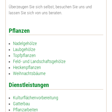
Überzeugen Sie sich selbst, besuchen Sie uns und
Westamerik. Tsuga
Blaue Hechtrose
lassen Sie sich von uns beraten.
Apfelrose
Pflanzen
Bibernellrose
Nadelgehölze
Laubgehölze
Böschungsrose
Topfpflanzen
Feld- und Landschaftsgehölze
Heckenpflanzen
Ohrweide
Weihnachtsbäume
Salweide
Dienstleistungen
Kulturflächenvorbereitung
Aschweide
Gatterbau
Pflanzarbeiten