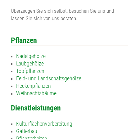
Überzeugen Sie sich selbst, besuchen Sie uns und
Westamerik. Tsuga
Blaue Hechtrose
lassen Sie sich von uns beraten.
Apfelrose
Pflanzen
Bibernellrose
Nadelgehölze
Laubgehölze
Böschungsrose
Topfpflanzen
Feld- und Landschaftsgehölze
Ohrweide
Heckenpflanzen
Weihnachtsbäume
Salweide
Dienstleistungen
Aschweide
Kulturflächenvorbereitung
Gatterbau
Pflanzarbeiten