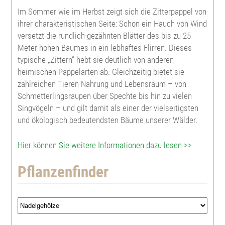
Im Sommer wie im Herbst zeigt sich die Zitterpappel von
ihrer charakteristischen Seite: Schon ein Hauch von Wind
Scheinzypresse
Rotbuche
Hybrid Lärche
Japanische Quitte
Lebensbaum
Abies lasiocarpa arizonica
versetzt die rundlich-gezähnten Blätter des bis zu 25
Meter hohen Baumes in ein lebhaftes Flirren. Dieses
Europäische Lärche
Esche
Douglasie
Weißer Hartriegel
Abies nobilis
typische „Zittern“ hebt sie deutlich von anderen
heimischen Pappelarten ab. Gleichzeitig bietet sie
zahlreichen Tieren Nahrung und Lebensraum – von
Japanische Lärche
Schwarznuß
Mammutbaum
Kornelkirsche
Nordmannstanne
Schmetterlingsraupen über Spechte bis hin zu vielen
Singvögeln – und gilt damit als einer der vielseitigsten
Hybrid Lärche
Walnuß
Küstenmammutbaum
Roter Hartriegel
Fichte
und ökologisch bedeutendsten Bäume unserer Wälder.
Fichte
Wildkirsche, Vogelkirsche
Gingko biloba
Haselnuß
Blaufichte
Hier können Sie weitere Informationen dazu lesen >>
Pflanzenfinder
Weißfichte
Späte Traubenkirsche
Ilex aquifolium
Weißdorn
Pinus strobus
Serbische Fichte
Frühe Traubenkirsche
Tulpenbaum
Ölweide
Schwarzkiefer