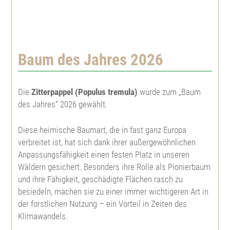
Große Küstentanne
Spitzahorn
Topfpflanzen
Gatterbau
Koreatanne
Bergahorn
Weißtanne
Feld- u. Landschaftsgehölze
Baum des Jahres 2026
Kulturpflege
Nordmannstanne
Roterle, Schwarzerle
Große Küstentanne
Feldahorn
Heckenpflanzen
Forstschutz
Die
Zitterpappel (Populus tremula)
wurde zum „Baum
des Jahres“ 2026 gewählt.
Niccotanne
Weißerle, Grauerle
Pazífische Edeltanne
Feuerahorn
Berberitze, Sauerdorn
Herkunftsgebietseinteilungen
Diese heimische Baumart, die in fast ganz Europa
Pazífische Edeltanne
Bronzebirke, Lindenblättrige Birke
Nordmannstanne
Roßkastanie
Hainbuche
Weihnachtsbaumjungpflanzen
verbreitet ist, hat sich dank ihrer außergewöhnlichen
Anpassungsfähigkeit einen festen Platz in unseren
Wäldern gesichert. Besonders ihre Rolle als Pionierbaum
Weißtanne
Sandbirke, Hänge-Birke
Himalaya Zeder
Kanadische Felsenbirne
Rotbuche
Abies bormmuelleriana
Pflanzenbedarfstabelle
und ihre Fähigkeit, geschädigte Flächen rasch zu
besiedeln, machen sie zu einer immer wichtigeren Art in
Veitchtanne
Moorbirke
Europäische Lärche
Roter Sauerdorn
Blutbuche
Abies fraseri
der forstlichen Nutzung – ein Vorteil in Zeiten des
Klimawandels.
Zeder
Hainbuche, Weißbuche
Japanische Lärche
Edelkastanie
Frostharter Liguster
Abies koreana