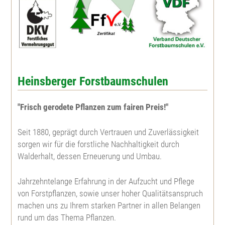
Gelbkiefer
Winterlinde
Steinweichsel
Kiefer
Sommerlinde
Schlehe
Weymouthskiefer
Feldulme
Wildbirne
Heinsberger Forstbaumschulen
Douglasie
Bergulme
Faulbaum
"Frisch gerodete Pflanzen zum fairen Preis!"
Mammutbaum
Nutzholzpappel
Johannibeere
Seit 1880, geprägt durch Vertrauen und Zuverlässigkeit
sorgen wir für die forstliche Nachhaltigkeit durch
Walderhalt, dessen Erneuerung und Umbau.
Eibe
Aspe, Zitterpappel
Hundsrose
Jahrzehntelange Erfahrung in der Aufzucht und Pflege
Lebensbaum
Edelkastanie
Büschelrose
von Forstpflanzen, sowie unser hoher Qualitätsanspruch
machen uns zu Ihrem starken Partner in allen Belangen
rund um das Thema Pflanzen.
Riesenlebensbaum
Weinrose