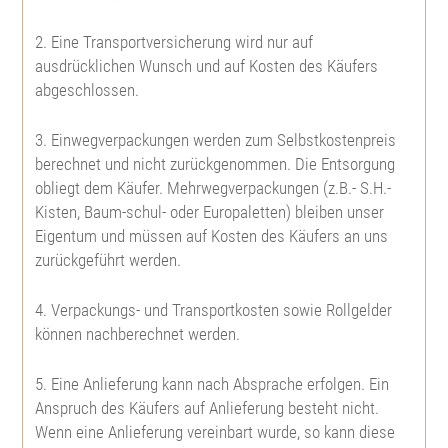
2. Eine Transportversicherung wird nur auf
Westamerik. Tsuga
Blaue Hechtrose
ausdrücklichen Wunsch und auf Kosten des Käufers
abgeschlossen.
Apfelrose
3. Einwegverpackungen werden zum Selbstkostenpreis
Bibernellrose
berechnet und nicht zurückgenommen. Die Entsorgung
obliegt dem Käufer. Mehrwegverpackungen (z.B.- S.H.-
Kisten, Baum-schul- oder Europaletten) bleiben unser
Böschungsrose
Eigentum und müssen auf Kosten des Käufers an uns
zurückgeführt werden.
Ohrweide
4. Verpackungs- und Transportkosten sowie Rollgelder
können nachberechnet werden.
Salweide
5. Eine Anlieferung kann nach Absprache erfolgen. Ein
Aschweide
Anspruch des Käufers auf Anlieferung besteht nicht.
Wenn eine Anlieferung vereinbart wurde, so kann diese