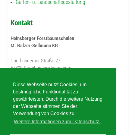
Garten- u. Landschaftsgestaltung
Kontakt
Heinsberger Forstbaumschulen
M. Balzer-Sellmann KG
Oberhundemer Straße 27
57399 Kirchhundem-Heinsberg
Telefon: 02723 / 7673
Diese Webseite nutzt Cookies, um
Telefax: 02723 / 7675
bestmögliche Funktionalität zu
gewährleisten. Durch die weitere Nutzung
info(at)balzer-sellmann(dot)de
der Webseite stimmen Sie der
Verwendung von Cookies zu.
Weitere Informationen zum Datenschutz.
© 2015 M. Balzer-Sellmann KG ////////////