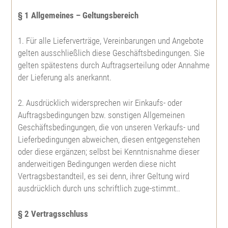
§ 1 Allgemeines – Geltungsbereich
Große Küstentanne
Spitzahorn
Topfpflanzen
Gatterbau
1. Für alle Lieferverträge, Vereinbarungen und Angebote
Koreatanne
Bergahorn
Weißtanne
Feld- u. Landschaftsgehölze
gelten ausschließlich diese Geschäftsbedingungen. Sie
Kulturpflege
gelten spätestens durch Auftragserteilung oder Annahme
der Lieferung als anerkannt.
Nordmannstanne
Roterle, Schwarzerle
Große Küstentanne
Feldahorn
Heckenpflanzen
Forstschutz
2. Ausdrücklich widersprechen wir Einkaufs- oder
Niccotanne
Weißerle, Grauerle
Pazífische Edeltanne
Feuerahorn
Berberitze, Sauerdorn
Herkunftsgebietseinteilungen
Auftragsbedingungen bzw. sonstigen Allgemeinen
Geschäftsbedingungen, die von unseren Verkaufs- und
Pazífische Edeltanne
Bronzebirke, Lindenblättrige Birke
Nordmannstanne
Roßkastanie
Hainbuche
Weihnachtsbaumjungpflanzen
Lieferbedingungen abweichen, diesen entgegenstehen
oder diese ergänzen; selbst bei Kenntnisnahme dieser
anderweitigen Bedingungen werden diese nicht
Weißtanne
Sandbirke, Hänge-Birke
Himalaya Zeder
Kanadische Felsenbirne
Rotbuche
Abies bormmuelleriana
Pflanzenbedarfstabelle
Vertragsbestandteil, es sei denn, ihrer Geltung wird
ausdrücklich durch uns schriftlich zuge-stimmt..
Veitchtanne
Moorbirke
Europäische Lärche
Roter Sauerdorn
Blutbuche
Abies fraseri
§ 2 Vertragsschluss
Zeder
Hainbuche, Weißbuche
Japanische Lärche
Edelkastanie
Frostharter Liguster
Abies koreana