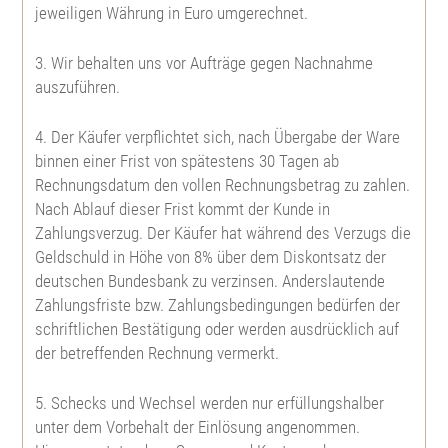
Blaufichte
Stieleiche
Abies koreana
Pfaffenhüttchen
jeweiligen Währung in Euro umgerechnet.
3. Wir behalten uns vor Aufträge gegen Nachnahme
Sitkafichte
Roteiche
Cedrus atlantica
Fächerblattbaum
auszuführen.
Murrayskiefer
Traubeneiche
Cedrus libani
Sanddorn
4. Der Käufer verpflichtet sich, nach Übergabe der Ware
binnen einer Frist von spätestens 30 Tagen ab
Rechnungsdatum den vollen Rechnungsbetrag zu zahlen.
Kriechkiefer
Robinie
Stechpalme
Nach Ablauf dieser Frist kommt der Kunde in
Zahlungsverzug. Der Käufer hat während des Verzugs die
Krummholzkiefer
Eberesche
Tulpenbaum
Geldschuld in Höhe von 8% über dem Diskontsatz der
deutschen Bundesbank zu verzinsen. Anderslautende
Zwergkiefer
Mehlbeere
Heckenkirsche
Zahlungsfriste bzw. Zahlungsbedingungen bedürfen der
schriftlichen Bestätigung oder werden ausdrücklich auf
der betreffenden Rechnung vermerkt.
Schwarzkiefer
Elsbeere
Mahonie
5. Schecks und Wechsel werden nur erfüllungshalber
Kalabrische Kiefer
Speierling
Wildapfel
unter dem Vorbehalt der Einlösung angenommen.