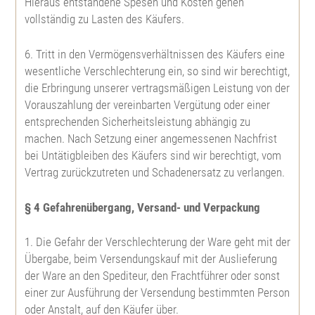
Hieraus entstandene Spesen und Kosten gehen
vollständig zu Lasten des Käufers.
Gelbkiefer
Winterlinde
Steinweichsel
6. Tritt in den Vermögensverhältnissen des Käufers eine
Kiefer
Sommerlinde
Schlehe
wesentliche Verschlechterung ein, so sind wir berechtigt,
die Erbringung unserer vertragsmäßigen Leistung von der
Weymouthskiefer
Feldulme
Wildbirne
Vorauszahlung der vereinbarten Vergütung oder einer
entsprechenden Sicherheitsleistung abhängig zu
machen. Nach Setzung einer angemessenen Nachfrist
Douglasie
Bergulme
Faulbaum
bei Untätigbleiben des Käufers sind wir berechtigt, vom
Vertrag zurückzutreten und Schadenersatz zu verlangen.
Mammutbaum
Nutzholzpappel
Johannibeere
§ 4 Gefahrenübergang, Versand- und Verpackung
Eibe
Aspe, Zitterpappel
Hundsrose
1. Die Gefahr der Verschlechterung der Ware geht mit der
Übergabe, beim Versendungskauf mit der Auslieferung
Lebensbaum
Edelkastanie
Büschelrose
der Ware an den Spediteur, den Frachtführer oder sonst
einer zur Ausführung der Versendung bestimmten Person
Riesenlebensbaum
Weinrose
oder Anstalt, auf den Käufer über.