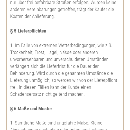
Purpurweide
nur über frei befahrbare Straßen erfolgen. Wurden keine
anderen Vereinbarungen getroffen, trägt der Käufer die
Kosten der Anlieferung.
Korbweide
§ 5 Lieferpflichten
Holunder
1. Im Falle von extremen Wetterbedingungen, wie z.B.
Traubenholunder
Trockenheit, Frost, Hagel, Nässe oder anderen
unvorhersehbaren und unverschuldeten Umständen
verlängert sich die Lieferfrist für die Dauer der
Sorbus domestica
Behinderung. Wird durch die genannten Umstände die
Lieferung unmöglich, so werden wir von der Lieferpflicht
Sorbus intermedia
frei. In diesen Fällen kann der Kunde einen
Schadensersatz nicht geltend machen.
Sorbus torminalis
§ 6 Maße und Muster
Gem. Schneebeere
1. Sämtliche Maße sind ungefähre Maße. Kleine
Abweichungen nach oben oder unten sind zulässig,