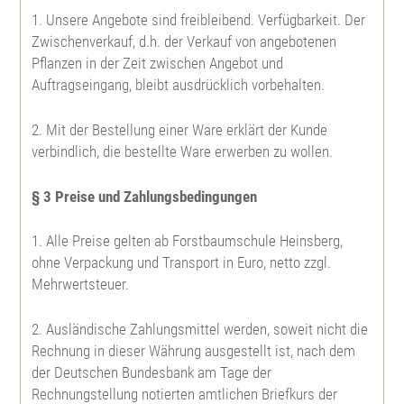
1. Unsere Angebote sind freibleibend. Verfügbarkeit. Der
Zwischenverkauf, d.h. der Verkauf von angebotenen
Scheinzypresse
Rotbuche
Hybrid Lärche
Japanische Quitte
Lebensbaum
Abies lasiocarpa arizonica
Pflanzen in der Zeit zwischen Angebot und
Auftragseingang, bleibt ausdrücklich vorbehalten.
Europäische Lärche
Esche
Douglasie
Weißer Hartriegel
Abies nobilis
2. Mit der Bestellung einer Ware erklärt der Kunde
verbindlich, die bestellte Ware erwerben zu wollen.
Japanische Lärche
Schwarznuß
Mammutbaum
Kornelkirsche
Nordmannstanne
§ 3 Preise und Zahlungsbedingungen
Hybrid Lärche
Walnuß
Küstenmammutbaum
Roter Hartriegel
Fichte
1. Alle Preise gelten ab Forstbaumschule Heinsberg,
Fichte
Wildkirsche, Vogelkirsche
Gingko biloba
Haselnuß
Blaufichte
ohne Verpackung und Transport in Euro, netto zzgl.
Mehrwertsteuer.
Weißfichte
Späte Traubenkirsche
Ilex aquifolium
Weißdorn
Pinus strobus
2. Ausländische Zahlungsmittel werden, soweit nicht die
Rechnung in dieser Währung ausgestellt ist, nach dem
Serbische Fichte
Frühe Traubenkirsche
Tulpenbaum
Ölweide
Schwarzkiefer
der Deutschen Bundesbank am Tage der
Rechnungstellung notierten amtlichen Briefkurs der